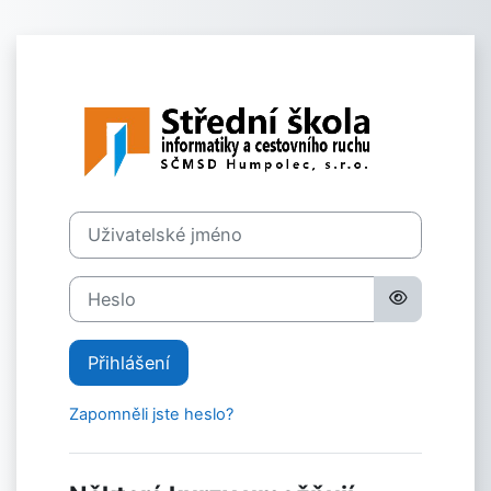
Přejít k hlavnímu obsahu
Přihlášení do S
Uživatelské jméno
Heslo
Přihlášení
Zapomněli jste heslo?